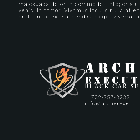
malesuada dolor in commodo. Integer a ur
vehicula tortor. Vivamus iaculis nulla at e
pretium ac ex. Suspendisse eget viverra mau
732-757-3232
info@archerexecut