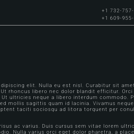
+1 732-757
+1 609-955
piscing elit. Nulla eu est nisl. Curabitur sit ame
. Ut rhoncus libero nec dolor blandit efficitur. Or
 Ut ultricies neque a libero interdum commodo. P
d mollis sagittis quam id lacinia. Vivamus neque
 aptent taciti sociosqu ad litora torquent per con
 risus ac varius. Duis cursus sem vitae lorem ultri
odio. Nulla varius orci eget dolor pharetra, a pla