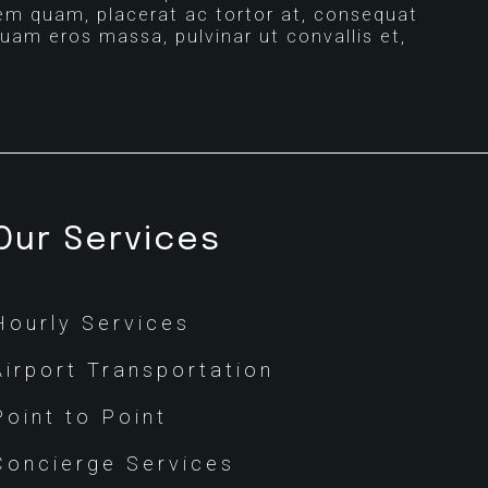
em quam, placerat ac tortor at, consequat
quam eros massa, pulvinar ut convallis et,
Our Services
Hourly Services
Airport Transportation
Point to Point
Concierge Services