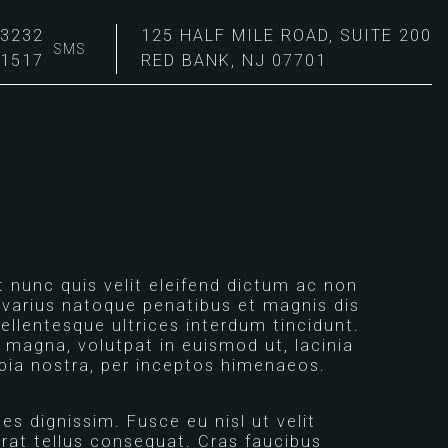
-3232
125 HALF MILE ROAD, SUITE 200
SMS
-1517
RED BANK, NJ 07701
t nunc quis velit eleifend dictum ac non
ci varius natoque penatibus et magnis dis
ellentesque ultrices interdum tincidunt.
 magna, volutpat in euismod ut, lacinia
ubia nostra, per inceptos himenaeos.
ces dignissim. Fusce eu nisl ut velit
cerat tellus consequat. Cras faucibus